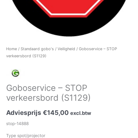
Home
/
Standaard gobo's
/
Veiligheid
/ Goboservice – STOP
verkeersbord (S1129)
Goboservice – STOP
verkeersbord (S1129)
Adviesprijs
€
145,00
excl.btw
stop-14888
Type spot/projector