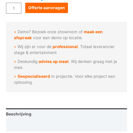
Goboservice
Offerte aanvragen
-
STOP
verkeersbord
Demo? Bezoek onze showroom of
maak een
(S1129)
afspraak
voor een demo op locatie.
aantal
Wij zijn er voor de
professional
. Totaal leverancier
stage & entertainment
Deskundig
advies op maat
. Wij denken graag met je
mee.
Gespecialiseerd
in projectie. Voor elke project een
oplossing.
Beschrijving
Vraag een demo aan