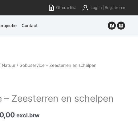
Offerte lijst
Log in | Registreren
rojectie
Contact
/
Natuur
/ Goboservice – Zeesterren en schelpen
 – Zeesterren en schelpen
0,00
excl.btw