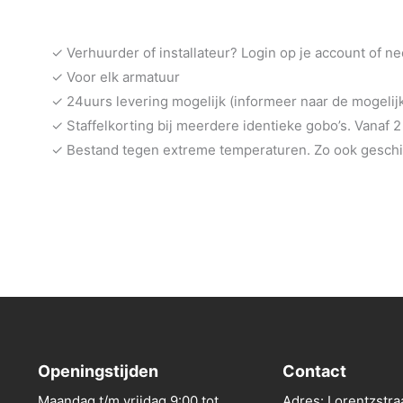
✓ Verhuurder of installateur? Login op je account of n
✓ Voor elk armatuur
✓ 24uurs levering mogelijk (informeer naar de mogeli
✓ Staffelkorting bij meerdere identieke gobo’s. Vanaf 2
✓ Bestand tegen extreme temperaturen. Zo ook geschik
Openingstijden
Contact
Maandag t/m vrijdag 9:00 tot
Adres: Lorentzstra