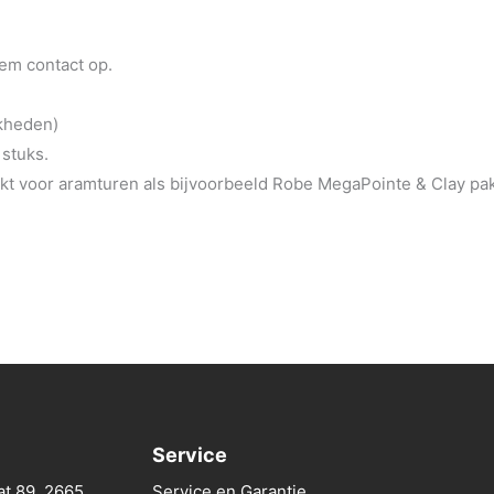
eem contact op.
jkheden)
 stuks.
t voor aramturen als bijvoorbeeld Robe MegaPointe & Clay pa
Service
at 89, 2665
Service en Garantie