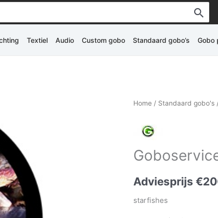
ichting
Textiel
Audio
Custom gobo
Standaard gobo’s
Gobo p
Home
/
Standaard gobo's
Goboservice
Adviesprijs
€
20
starfishes