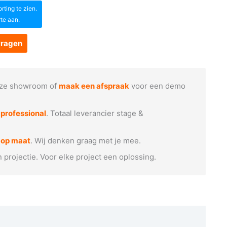
ting te zien.
rte aan.
vragen
ze showroom of
maak een afspraak
voor een demo
e
professional
. Totaal leverancier stage &
 op maat
. Wij denken graag met je mee.
n projectie. Voor elke project een oplossing.