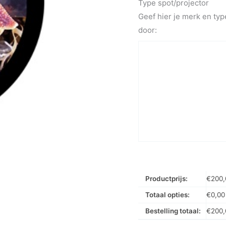
Type spot/projector
Geef hier je merk en typ
door:
Productprijs:
€
200,
Totaal opties:
€
0,00
Bestelling totaal:
€
200,