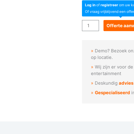
Log in
of
registreer
om uw kor
Of vraag vrijblijvend een offe
Goboservice
Offerte aan
-
Zeesterren
en
Demo? Bezoek on
schelpen
op locatie.
aantal
Wij zijn er voor d
entertainment
Deskundig
advies
Gespecialiseerd
i