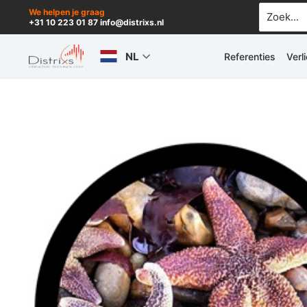
Ga
Zoek
We helpen je graag
+31 10 223 01 87 info@distrixs.nl
naar:
naar
de
NL
Referenties
Verl
inhoud