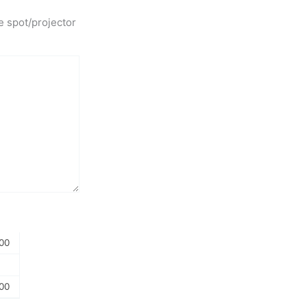
e spot/projector
00
00