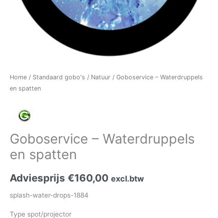
Home
/
Standaard gobo's
/
Natuur
/ Goboservice – Waterdruppels
en spatten
Goboservice – Waterdruppels
en spatten
Adviesprijs
€
160,00
excl.btw
splash-water-drops-1884
Type spot/projector