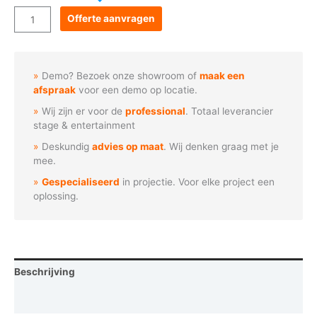
Goboservice
Offerte aanvragen
-
Waterdruppels
en
Demo? Bezoek onze showroom of
maak een
spatten
afspraak
voor een demo op locatie.
aantal
Wij zijn er voor de
professional
. Totaal leverancier
stage & entertainment
Deskundig
advies op maat
. Wij denken graag met je
mee.
Gespecialiseerd
in projectie. Voor elke project een
oplossing.
Beschrijving
Vraag een demo aan