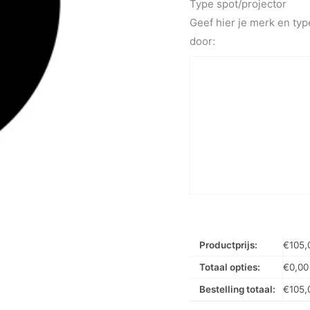
Type spot/projector
Geef hier je merk en typ
door:
Productprijs:
€
105,
Totaal opties:
€
0,00
Bestelling totaal:
€
105,