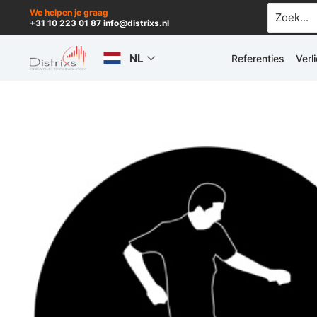
Ga
Zoek
We helpen je graag
+31 10 223 01 87 info@distrixs.nl
naar:
naar
de
NL
Referenties
Verl
inhoud