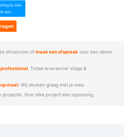
ting te zien.
rte aan.
vragen
ze showroom of
maak een afspraak
voor een demo
e
professional
. Totaal leverancier stage &
 op maat
. Wij denken graag met je mee.
n projectie. Voor elke project een oplossing.