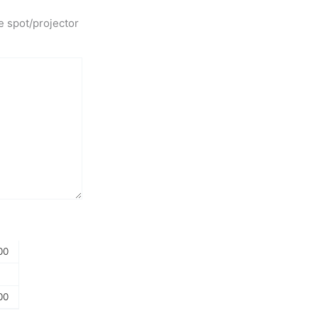
e spot/projector
00
00