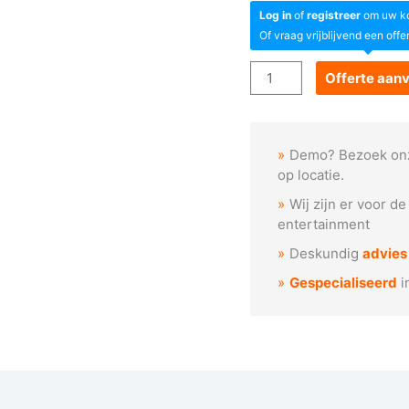
Log in
of
registreer
om uw kor
Of vraag vrijblijvend een offe
Goboservice
Offerte aan
-
Voetballer
in
Demo? Bezoek on
actie
op locatie.
(T1014)
Wij zijn er voor d
aantal
entertainment
Deskundig
advies
Gespecialiseerd
i