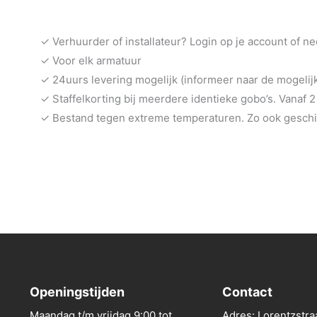
✓ Verhuurder of installateur? Login op je account of n
✓ Voor elk armatuur
✓ 24uurs levering mogelijk (informeer naar de mogeli
✓ Staffelkorting bij meerdere identieke gobo’s. Vanaf 2
✓ Bestand tegen extreme temperaturen. Zo ook geschik
Openingstijden
Contact
Maandag t/m vrijdag 9:00 tot
Adres: Lorentzstra