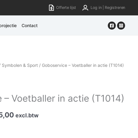
Offerte lijst
Log in | Registreren
rojectie
Contact
/
Symbolen & Sport
/ Goboservice – Voetballer in actie (T1014)
– Voetballer in actie (T1014)
5,00
excl.btw