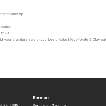
eem contact op.
jkheden)
 stuks.
t voor aramturen als bijvoorbeeld Robe MegaPointe & Clay pa
Service
at 89, 2665
Service en Garantie