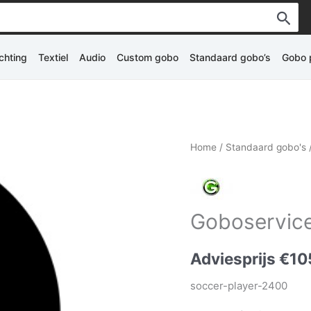
ichting
Textiel
Audio
Custom gobo
Standaard gobo’s
Gobo p
Home
/
Standaard gobo's
Goboservice 
Adviesprijs
€
10
soccer-player-2400