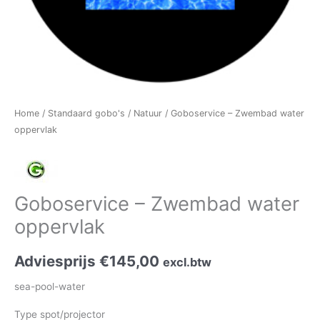
Home
/
Standaard gobo's
/
Natuur
/ Goboservice – Zwembad water
oppervlak
Goboservice – Zwembad water
oppervlak
Adviesprijs
€
145,00
excl.btw
sea-pool-water
Type spot/projector