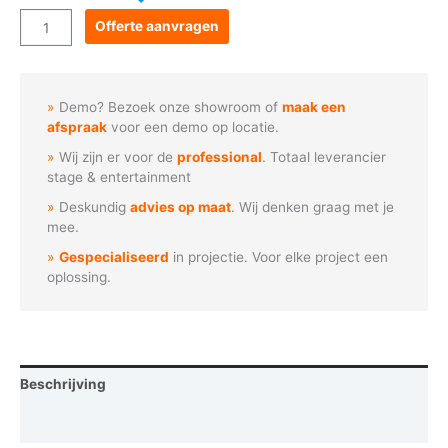
Goboservice
Offerte aanvragen
-
Zwembad
water
Demo? Bezoek onze showroom of
maak een
oppervlak
afspraak
voor een demo op locatie.
aantal
Wij zijn er voor de
professional
. Totaal leverancier
stage & entertainment
Deskundig
advies op maat
. Wij denken graag met je
mee.
Gespecialiseerd
in projectie. Voor elke project een
oplossing.
Beschrijving
Vraag een demo aan