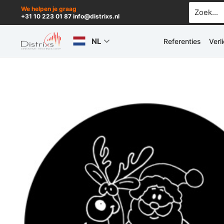
Ga
Zoek
We helpen je graag
+31 10 223 01 87 info@distrixs.nl
naar:
naar
de
NL
Referenties
Verl
inhoud