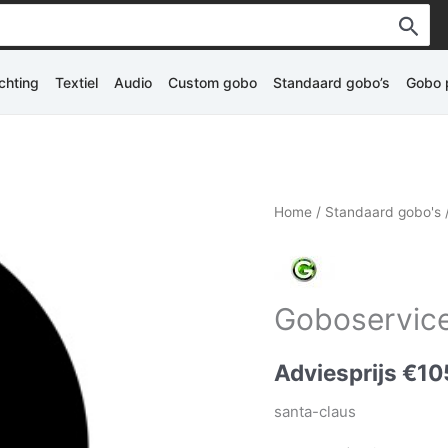
ichting
Textiel
Audio
Custom gobo
Standaard gobo’s
Gobo p
Home
/
Standaard gobo's
Goboservice
Adviesprijs
€
10
santa-claus