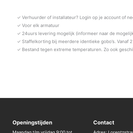
✓ Verhuurder of installateur? Login op je account of n
✓ Voor elk armatuur
✓ 24uurs levering mogelijk (informeer naar de mogeli
✓ Staffelkorting bij meerdere identieke gobo’s. Vanaf 2
✓ Bestand tegen extreme temperaturen. Zo ook geschik
Openingstijden
Contact
Maandag t/m vrijdag 9:00 tot
Adres: Lorentzstra