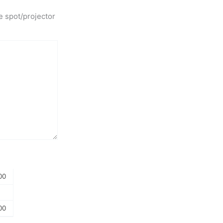
e spot/projector
00
00