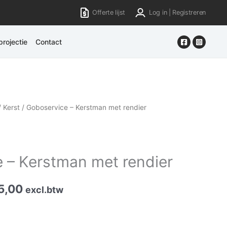
Offerte lijst
Log in | Registreren
rojectie
Contact
/
Kerst
/ Goboservice – Kerstman met rendier
 – Kerstman met rendier
5,00
excl.btw