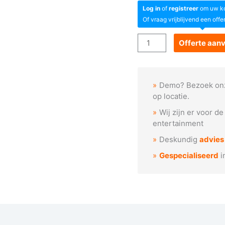
Log in
of
registreer
om uw kor
Of vraag vrijblijvend een offe
Goboservice
Offerte aan
-
Kerstman
met
Demo? Bezoek on
rendier
op locatie.
aantal
Wij zijn er voor d
entertainment
Deskundig
advies
Gespecialiseerd
i