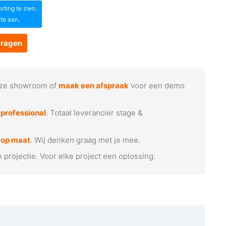
ting te zien.
rte aan.
vragen
ze showroom of
maak een afspraak
voor een demo
e
professional
. Totaal leverancier stage &
 op maat
. Wij denken graag met je mee.
n projectie. Voor elke project een oplossing.