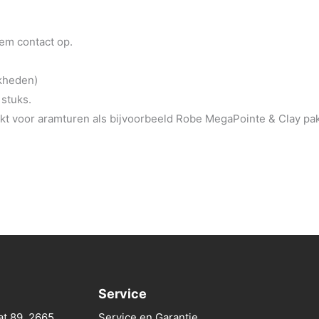
eem contact op.
jkheden)
 stuks.
t voor aramturen als bijvoorbeeld Robe MegaPointe & Clay pa
Service
at 89, 2665
Service en Garantie