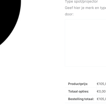
Type spot/projector
Geef hier je merk en typ
door:
Productprijs:
€
105,
Totaal opties:
€
0,00
Bestelling totaal:
€
105,