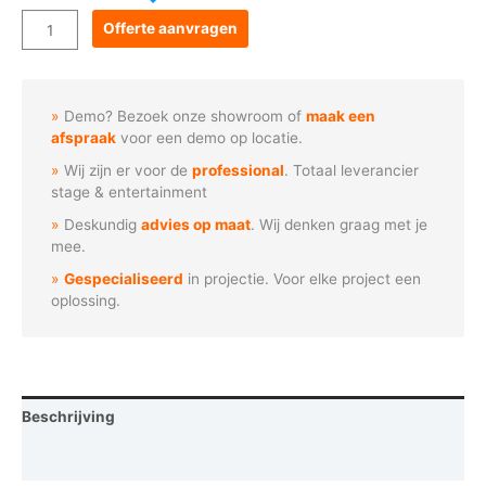
Goboservice
Offerte aanvragen
-
Kerstman
met
Demo? Bezoek onze showroom of
maak een
slee
afspraak
voor een demo op locatie.
en
Wij zijn er voor de
professional
. Totaal leverancier
sneeuw
stage & entertainment
aantal
Deskundig
advies op maat
. Wij denken graag met je
mee.
Gespecialiseerd
in projectie. Voor elke project een
oplossing.
Beschrijving
Vraag een demo aan