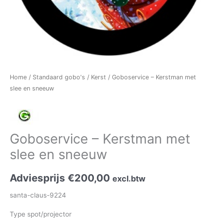
Home
/
Standaard gobo's
/
Kerst
/ Goboservice – Kerstman met
slee en sneeuw
Goboservice – Kerstman met
slee en sneeuw
Adviesprijs
€
200,00
excl.btw
santa-claus-9224
Type spot/projector