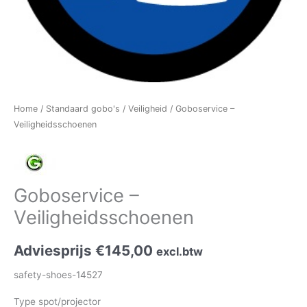
Home
/
Standaard gobo's
/
Veiligheid
/ Goboservice –
Veiligheidsschoenen
Goboservice –
Veiligheidsschoenen
Adviesprijs
€
145,00
excl.btw
safety-shoes-14527
Type spot/projector