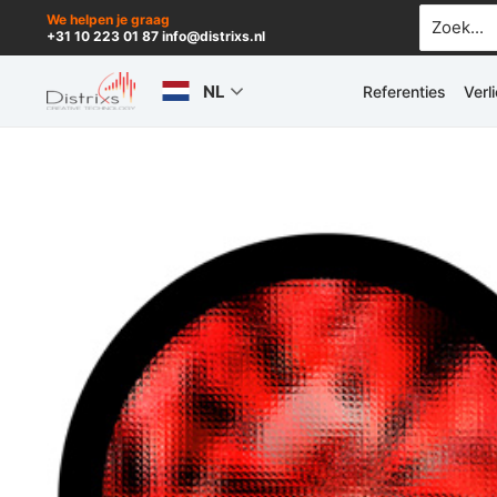
Ga
Zoek
We helpen je graag
+31 10 223 01 87 info@distrixs.nl
naar:
naar
de
NL
Referenties
Verl
inhoud