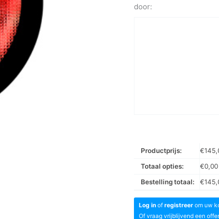
door:
Productprijs:
€
145,
Totaal opties:
€
0,00
Bestelling totaal:
€
145,
Log in
of
registreer
om uw kor
Of vraag vrijblijvend een offe