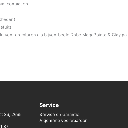
eem contact op.
jkheden)
 stuks.
t voor aramturen als bijvoorbeeld Robe MegaPointe & Clay pa
Service
at 89, 2665
Service en Garantie
Algemene voorwaarden
01 87