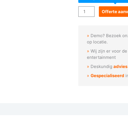
Goboservice
Offerte aan
-
Rode
glazen
Demo? Bezoek on
textuur
op locatie.
aantal
Wij zijn er voor d
entertainment
Deskundig
advies
Gespecialiseerd
i