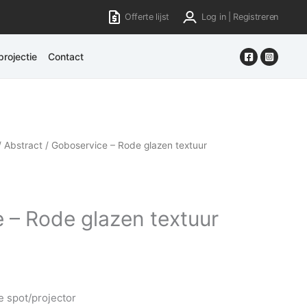
Offerte lijst
Log in | Registreren
rojectie
Contact
/
Abstract
/ Goboservice – Rode glazen textuur
 – Rode glazen textuur
e spot/projector