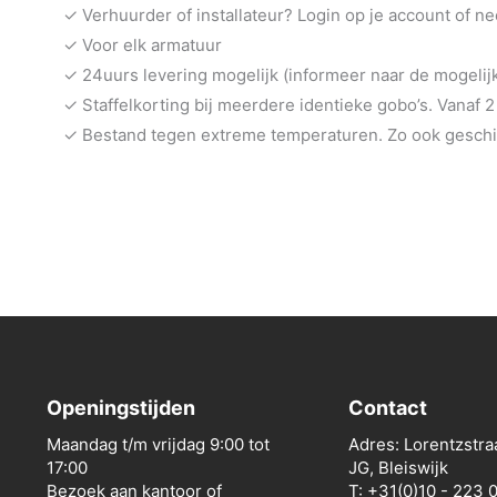
✓ Verhuurder of installateur? Login op je account of n
✓ Voor elk armatuur
✓ 24uurs levering mogelijk (informeer naar de mogeli
✓ Staffelkorting bij meerdere identieke gobo’s. Vanaf 2
✓ Bestand tegen extreme temperaturen. Zo ook geschik
Openingstijden
Contact
Maandag t/m vrijdag 9:00 tot
Adres: Lorentzstra
17:00
JG, Bleiswijk
Bezoek aan kantoor of
T: +31(0)10 - 223 