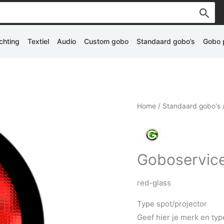
ichting
Textiel
Audio
Custom gobo
Standaard gobo’s
Gobo p
Home
/
Standaard gobo's
Goboservice
red-glass
Type spot/projector
Geef hier je merk en typ