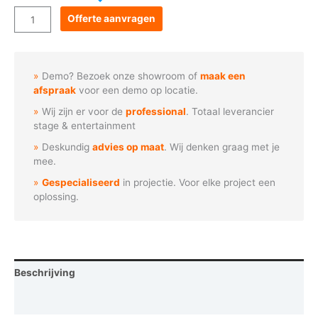
Goboservice
Offerte aanvragen
-
Regenboog
spiraal
Demo? Bezoek onze showroom of
maak een
aantal
afspraak
voor een demo op locatie.
Wij zijn er voor de
professional
. Totaal leverancier
stage & entertainment
Deskundig
advies op maat
. Wij denken graag met je
mee.
Gespecialiseerd
in projectie. Voor elke project een
oplossing.
Beschrijving
Vraag een demo aan