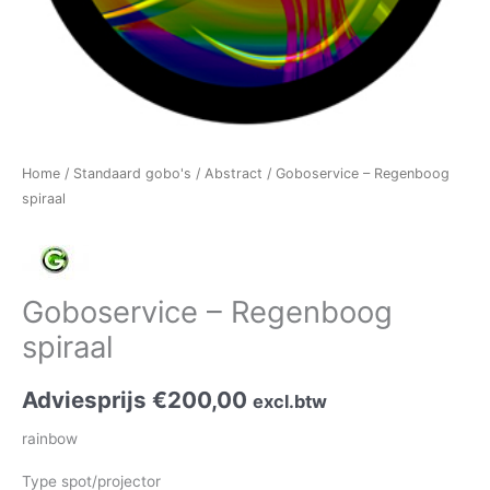
Home
/
Standaard gobo's
/
Abstract
/ Goboservice – Regenboog
spiraal
Goboservice – Regenboog
spiraal
Adviesprijs
€
200,00
excl.btw
rainbow
Type spot/projector