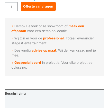
Goboservice
Offerte aanvragen
-
Griezelig
pompoen
Demo? Bezoek onze showroom of
maak een
gezicht
afspraak
voor een demo op locatie.
aantal
Wij zijn er voor de
professional
. Totaal leverancier
stage & entertainment
Deskundig
advies op maat
. Wij denken graag met je
mee.
Gespecialiseerd
in projectie. Voor elke project een
oplossing.
Beschrijving
Vraag een demo aan