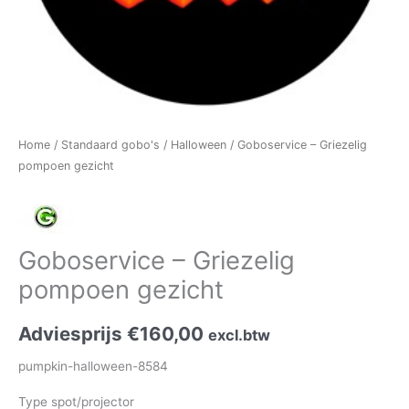
Home
/
Standaard gobo's
/
Halloween
/ Goboservice – Griezelig
pompoen gezicht
Goboservice – Griezelig
pompoen gezicht
Adviesprijs
€
160,00
excl.btw
pumpkin-halloween-8584
Type spot/projector