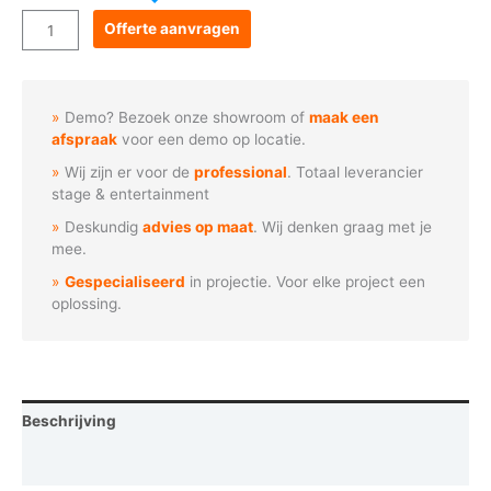
Goboservice
Offerte aanvragen
-
Voetgangers
alleen
Demo? Bezoek onze showroom of
maak een
aantal
afspraak
voor een demo op locatie.
Wij zijn er voor de
professional
. Totaal leverancier
stage & entertainment
Deskundig
advies op maat
. Wij denken graag met je
mee.
Gespecialiseerd
in projectie. Voor elke project een
oplossing.
Beschrijving
Vraag een demo aan