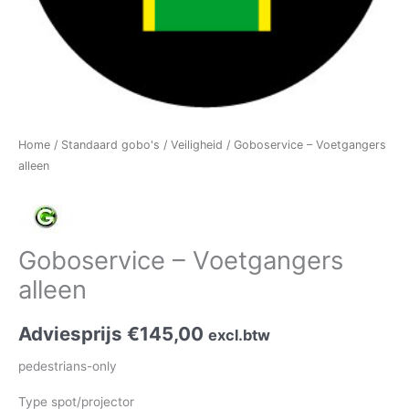
Home
/
Standaard gobo's
/
Veiligheid
/ Goboservice – Voetgangers
alleen
Goboservice – Voetgangers
alleen
Adviesprijs
€
145,00
excl.btw
pedestrians-only
Type spot/projector