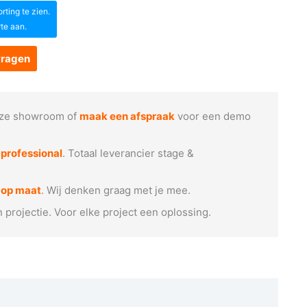
ting te zien.
rte aan.
vragen
ze showroom of
maak een afspraak
voor een demo
e
professional
. Totaal leverancier stage &
 op maat
. Wij denken graag met je mee.
n projectie. Voor elke project een oplossing.