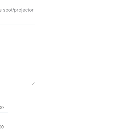
e spot/projector
00
00