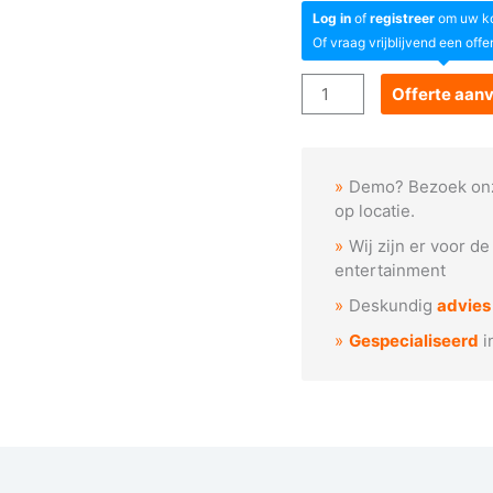
Log in
of
registreer
om uw kor
Of vraag vrijblijvend een offe
Goboservice
Offerte aan
-
Horizontale
lijnen
Demo? Bezoek on
patroon
op locatie.
aantal
Wij zijn er voor d
entertainment
Deskundig
advies
Gespecialiseerd
i