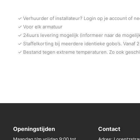
✓ Verhuurder of installateur? Login op je account of n
✓ Voor elk armatuur
✓ 24uurs levering mogelijk (informeer naar de mogeli
✓ Staffelkorting bij meerdere identieke gobo’s. Vanaf 2
✓ Bestand tegen extreme temperaturen. Zo ook geschik
Openingstijden
Contact
Maandag t/m vrijdag 9:00 tot
Adres: Lorentzstra