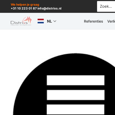
Ga
Zoek
We helpen je graag
+31 10 223 01 87 info@distrixs.nl
naar:
naar
de
NL
Referenties
Verl
inhoud