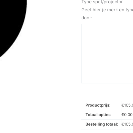
Type spot/projector
Geef hier je merk en typ
door:
Productprijs:
€
105,
Totaal opties:
€
0,00
Bestelling totaal:
€
105,