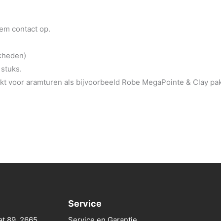
eem contact op.
jkheden)
 stuks.
t voor aramturen als bijvoorbeeld Robe MegaPointe & Clay pa
Service
at 89, 2665
Service en Garantie