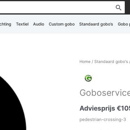
ichting
Textiel
Audio
Custom gobo
Standaard gobo’s
Gobo p
Home
/
Standaard gobo's
Goboservice 
Adviesprijs
€
10
pedestrian-crossing-3