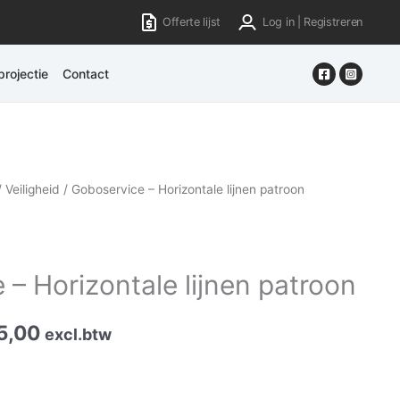
Offerte lijst
Log in | Registreren
rojectie
Contact
/
Veiligheid
/ Goboservice – Horizontale lijnen patroon
– Horizontale lijnen patroon
5,00
excl.btw