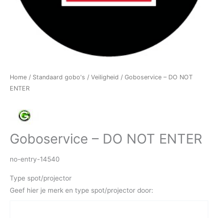
Home
/
Standaard gobo's
/
Veiligheid
/ Goboservice – DO NOT
ENTER
Goboservice – DO NOT ENTER
no-entry-14540
Type spot/projector
Geef hier je merk en type spot/projector door: