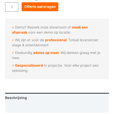
Goboservice
Offerte aanvragen
-
Golvende
lijnen
Demo? Bezoek onze showroom of
maak een
patroon
afspraak
voor een demo op locatie.
aantal
Wij zijn er voor de
professional
. Totaal leverancier
stage & entertainment
Deskundig
advies op maat
. Wij denken graag met je
mee.
Gespecialiseerd
in projectie. Voor elke project een
oplossing.
Beschrijving
Vraag een demo aan