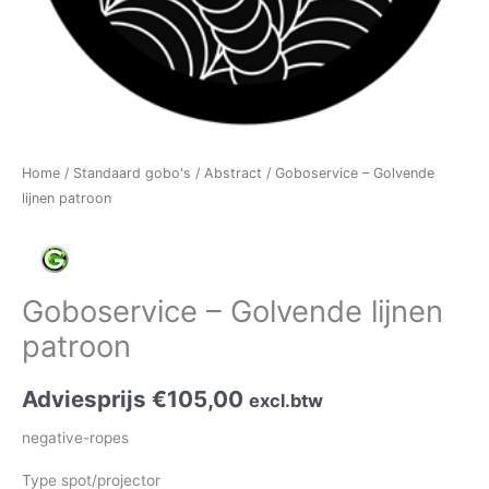
Home
/
Standaard gobo's
/
Abstract
/ Goboservice – Golvende
lijnen patroon
Goboservice – Golvende lijnen
patroon
Adviesprijs
€
105,00
excl.btw
negative-ropes
Type spot/projector