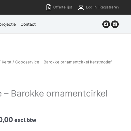
Offerte lijst
Log in | Registreren
rojectie
Contact
/
Kerst
/ Goboservice – Barokke ornamentcirkel kerstmotief
 – Barokke ornamentcirkel
0,00
excl.btw