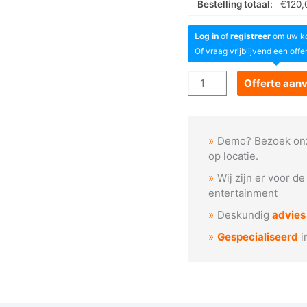
Bestelling totaal:
€
120,
Log in
of
registreer
om uw kor
Of vraag vrijblijvend een offe
Goboservice
Offerte aan
-
Barokke
ornamentcirkel
Demo? Bezoek on
kerstmotief
op locatie.
aantal
Wij zijn er voor d
entertainment
Deskundig
advies
Gespecialiseerd
i