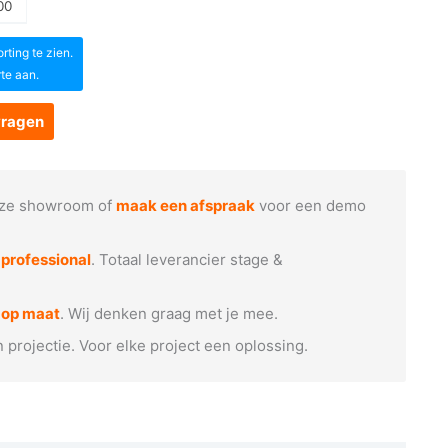
00
ting te zien.
rte aan.
vragen
ze showroom of
maak een afspraak
voor een demo
e
professional
. Totaal leverancier stage &
 op maat
. Wij denken graag met je mee.
n projectie. Voor elke project een oplossing.