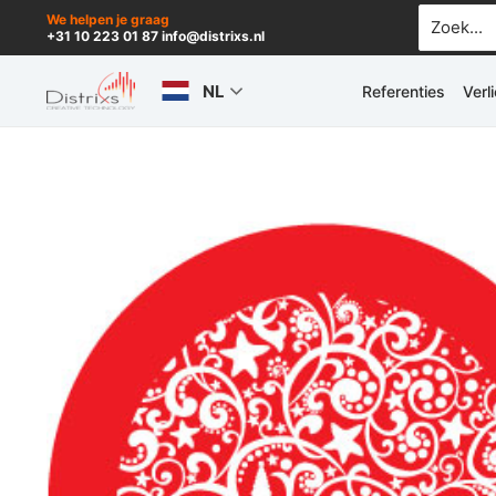
Ga
Zoek
We helpen je graag
+31 10 223 01 87 info@distrixs.nl
naar:
naar
de
NL
Referenties
Verl
inhoud