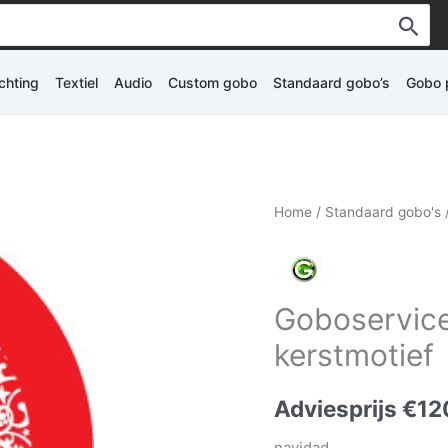
ichting
Textiel
Audio
Custom gobo
Standaard gobo’s
Gobo p
Home
/
Standaard gobo's
Goboservice
kerstmotief
Adviesprijs
€
12
navidad