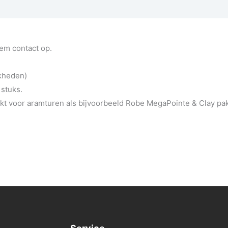
eem contact op.
jkheden)
 stuks.
t voor aramturen als bijvoorbeeld Robe MegaPointe & Clay pa