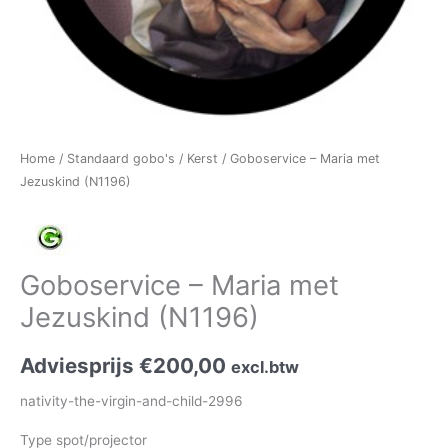
Home
/
Standaard gobo's
/
Kerst
/ Goboservice – Maria met
Jezuskind (N1196)
Goboservice – Maria met
Jezuskind (N1196)
Adviesprijs
€
200,00
excl.btw
nativity-the-virgin-and-child-2996
Type spot/projector