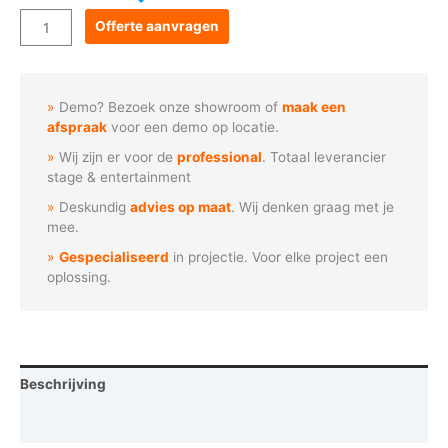
Goboservice
Offerte aanvragen
-
Maria
met
Demo? Bezoek onze showroom of
maak een
Jezuskind
afspraak
voor een demo op locatie.
(N1196)
Wij zijn er voor de
professional
. Totaal leverancier
aantal
stage & entertainment
Deskundig
advies op maat
. Wij denken graag met je
mee.
Gespecialiseerd
in projectie. Voor elke project een
oplossing.
Beschrijving
Vraag een demo aan