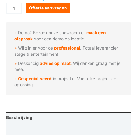
Goboservice
Offerte aanvragen
-
Kerststal
met
Demo? Bezoek onze showroom of
maak een
heilige
afspraak
voor een demo op locatie.
familie
Wij zijn er voor de
professional
. Totaal leverancier
aantal
stage & entertainment
Deskundig
advies op maat
. Wij denken graag met je
mee.
Gespecialiseerd
in projectie. Voor elke project een
oplossing.
Beschrijving
Vraag een demo aan