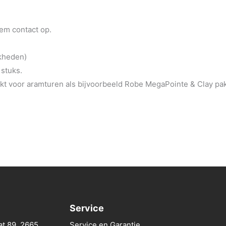
eem contact op.
jkheden)
 stuks.
t voor aramturen als bijvoorbeeld Robe MegaPointe & Clay pa
Service
at 89, 2665
Service en Garantie