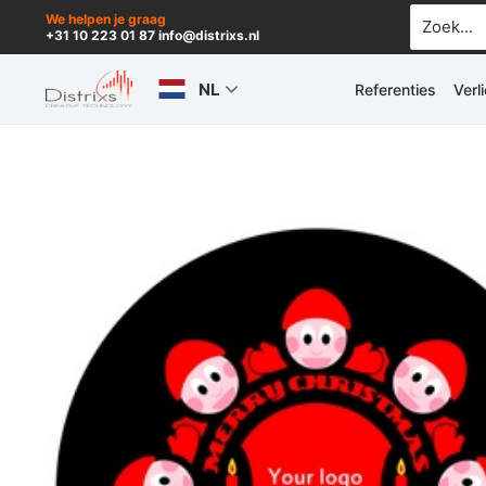
Ga
Zoek
We helpen je graag
+31 10 223 01 87 info@distrixs.nl
naar:
naar
de
NL
Referenties
Verl
inhoud