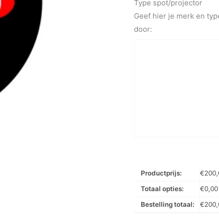
Type spot/projector
Geef hier je merk en typ
door:
Productprijs:
€
200,
Totaal opties:
€
0,00
Bestelling totaal:
€
200,