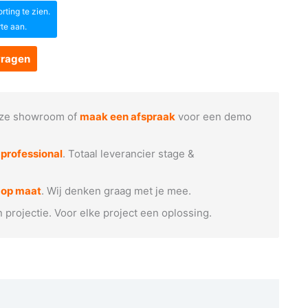
ting te zien.
rte aan.
vragen
ze showroom of
maak een afspraak
voor een demo
e
professional
. Totaal leverancier stage &
 op maat
. Wij denken graag met je mee.
n projectie. Voor elke project een oplossing.