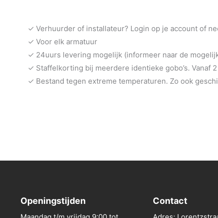
✓ Verhuurder of installateur? Login op je account of n
✓ Voor elk armatuur
✓ 24uurs levering mogelijk (informeer naar de mogeli
✓ Staffelkorting bij meerdere identieke gobo’s. Vanaf 2
✓ Bestand tegen extreme temperaturen. Zo ook geschik
Openingstijden
Contact
Maandag t/m vrijdag 9:00 tot
Adres: Lorentzstra