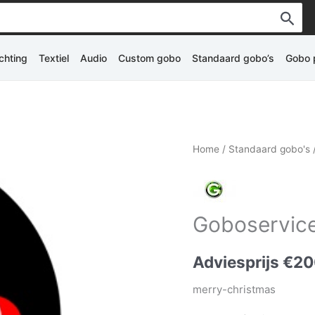
ichting
Textiel
Audio
Custom gobo
Standaard gobo’s
Gobo p
Home
/
Standaard gobo's
Goboservice
Adviesprijs
€
20
merry-christmas