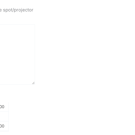
e spot/projector
00
00