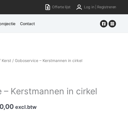
Offerte lijst
Log in | Registreren
rojectie
Contact
/
Kerst
/ Goboservice – Kerstmannen in cirkel
 – Kerstmannen in cirkel
0,00
excl.btw