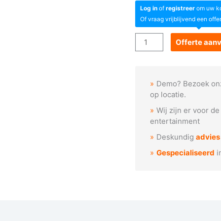
Log in
of
registreer
om uw kor
Of vraag vrijblijvend een offe
Goboservice
Offerte aan
-
Kerstmannen
in
Demo? Bezoek on
cirkel
op locatie.
aantal
Wij zijn er voor d
entertainment
Deskundig
advies
Gespecialiseerd
i