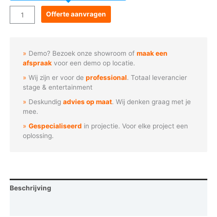
Goboservice
Offerte aanvragen
-
Verliefd
stel
Demo? Bezoek onze showroom of
maak een
met
afspraak
voor een demo op locatie.
bloem
Wij zijn er voor de
professional
. Totaal leverancier
aantal
stage & entertainment
Deskundig
advies op maat
. Wij denken graag met je
mee.
Gespecialiseerd
in projectie. Voor elke project een
oplossing.
Beschrijving
Vraag een demo aan