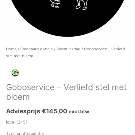
Home
/
Standaard gobo's
/
Valentijnsdag
/ Goboservice – Verliefd
stel met bloem
Goboservice – Verliefd stel met
bloem
Adviesprijs
€
145,00
excl.btw
love-12491
Type spot/projector