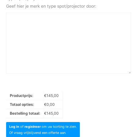
Geef hier je merk en type spot/projector door:
Productprijs:
€
145,00
Totaal opties:
€
0,00
Bestelling totaal:
€
145,00
Log in
of
registreer
om uw korting te zien.
Of vraag vrijblijvend een offerte aan.