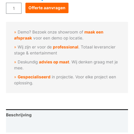
Goboservice
Offerte aanvragen
-
Groene
bladeren
Demo? Bezoek onze showroom of
maak een
assortiment
afspraak
voor een demo op locatie.
aantal
Wij zijn er voor de
professional
. Totaal leverancier
stage & entertainment
Deskundig
advies op maat
. Wij denken graag met je
mee.
Gespecialiseerd
in projectie. Voor elke project een
oplossing.
Beschrijving
Vraag een demo aan