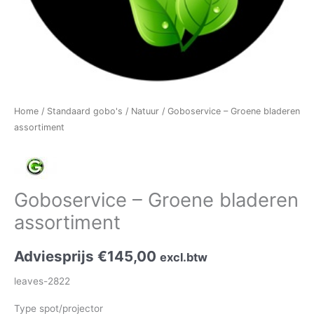
Home
/
Standaard gobo's
/
Natuur
/ Goboservice – Groene bladeren
assortiment
Goboservice – Groene bladeren
assortiment
Adviesprijs
€
145,00
excl.btw
leaves-2822
Type spot/projector