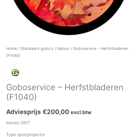
Home
/
Standaard gobo's
/
Natuur
/ Goboservice – Herfstbladeren
(F1040)
Goboservice – Herfstbladeren
(F1040)
Adviesprijs
€
200,00
excl.btw
leaves-2817
Type spot/projector