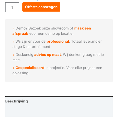
Goboservice
Offerte aanvragen
-
Varens
bladeren
Demo? Bezoek onze showroom of
maak een
cirkel
afspraak
voor een demo op locatie.
aantal
Wij zijn er voor de
professional
. Totaal leverancier
stage & entertainment
Deskundig
advies op maat
. Wij denken graag met je
mee.
Gespecialiseerd
in projectie. Voor elke project een
oplossing.
Beschrijving
Vraag een demo aan