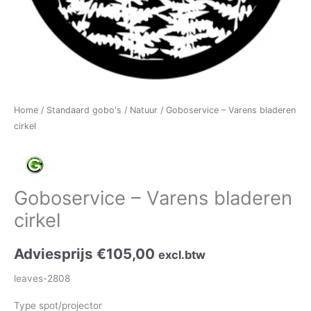
Home
/
Standaard gobo's
/
Natuur
/ Goboservice – Varens bladeren
cirkel
Goboservice – Varens bladeren
cirkel
Adviesprijs
€
105,00
excl.btw
leaves-2808
Type spot/projector