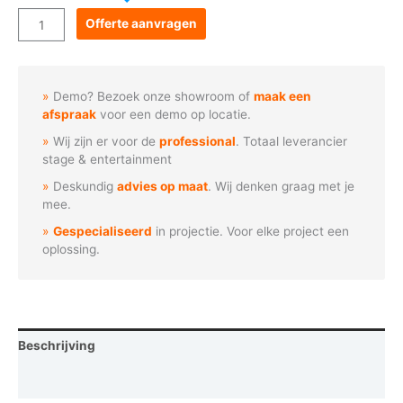
Goboservice
Offerte aanvragen
-
Caleidoscoop
patroon
Demo? Bezoek onze showroom of
maak een
aantal
afspraak
voor een demo op locatie.
Wij zijn er voor de
professional
. Totaal leverancier
stage & entertainment
Deskundig
advies op maat
. Wij denken graag met je
mee.
Gespecialiseerd
in projectie. Voor elke project een
oplossing.
Beschrijving
Vraag een demo aan