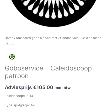
Home
/
Standaard gobo's
/
Abstract
/ Goboservice – Caleidoscoop
patroon
Goboservice – Caleidoscoop
patroon
Adviesprijs
€
105,00
excl.btw
kaleidoscope-2114
Type spot/projector