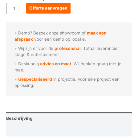
Goboservice
Offerte aanvragen
-
Hypnotische
perspectief
Demo? Bezoek onze showroom of
maak een
tunnel
afspraak
voor een demo op locatie.
aantal
Wij zijn er voor de
professional
. Totaal leverancier
stage & entertainment
Deskundig
advies op maat
. Wij denken graag met je
mee.
Gespecialiseerd
in projectie. Voor elke project een
oplossing.
Beschrijving
Vraag een demo aan