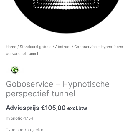
Home
/
Standaard gobo's
/
Abstract
/ Goboservice – Hypnotische
perspectief tunnel
Goboservice – Hypnotische
perspectief tunnel
Adviesprijs
€
105,00
excl.btw
hypnotic-1754
Type spot/projector