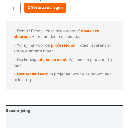
Goboservice
Offerte aanvragen
-
Hypnotische
golvenpatroon
Demo? Bezoek onze showroom of
maak een
aantal
afspraak
voor een demo op locatie.
Wij zijn er voor de
professional
. Totaal leverancier
stage & entertainment
Deskundig
advies op maat
. Wij denken graag met je
mee.
Gespecialiseerd
in projectie. Voor elke project een
oplossing.
Beschrijving
Vraag een demo aan