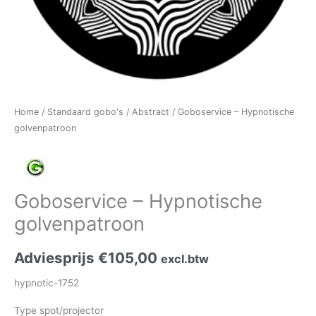
Home
/
Standaard gobo's
/
Abstract
/ Goboservice – Hypnotische
golvenpatroon
Goboservice – Hypnotische
golvenpatroon
Adviesprijs
€
105,00
excl.btw
hypnotic-1752
Type spot/projector