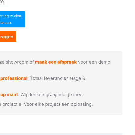
00
ting te zien.
rte aan.
vragen
ze showroom of
maak een afspraak
voor een demo
e
professional
. Totaal leverancier stage &
 op maat
. Wij denken graag met je mee.
n projectie. Voor elke project een oplossing.