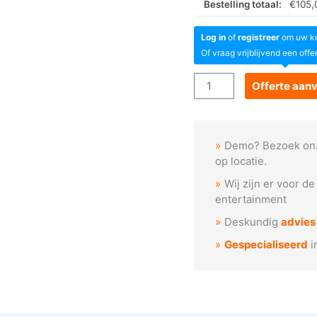
Bestelling totaal:
€
105,
Log in
of
registreer
om uw kor
Of vraag vrijblijvend een offe
Goboservice
Offerte aan
-
Hypnotische
spiraalpatroon
Demo? Bezoek on
aantal
op locatie.
Wij zijn er voor d
entertainment
Deskundig
advies
Gespecialiseerd
i