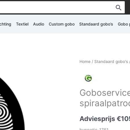
ichting
Textiel
Audio
Custom gobo
Standaard gobo’s
Gobo p
Home
/
Standaard gobo's
Goboservice
spiraalpatr
Adviesprijs
€
10
hypnotic-1751