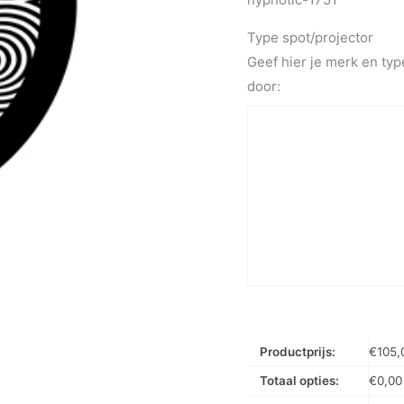
Type spot/projector
Geef hier je merk en typ
door:
Productprijs:
€
105,
Totaal opties:
€
0,00