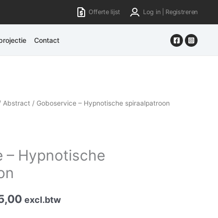
Offerte lijst
Log in | Registreren
rojectie
Contact
/
Abstract
/ Goboservice – Hypnotische spiraalpatroon
 – Hypnotische
oon
5,00
excl.btw