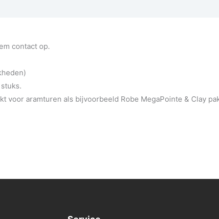
eem contact op.
jkheden)
 stuks.
t voor aramturen als bijvoorbeeld Robe MegaPointe & Clay pa