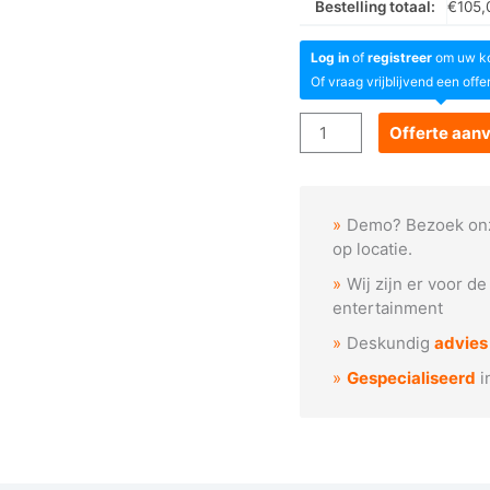
Bestelling totaal:
€
105,
Log in
of
registreer
om uw kor
Of vraag vrijblijvend een offe
Goboservice
Offerte aan
-
Hypnotische
spiralen
Demo? Bezoek on
(A1042)
op locatie.
aantal
Wij zijn er voor d
entertainment
Deskundig
advies
Gespecialiseerd
i