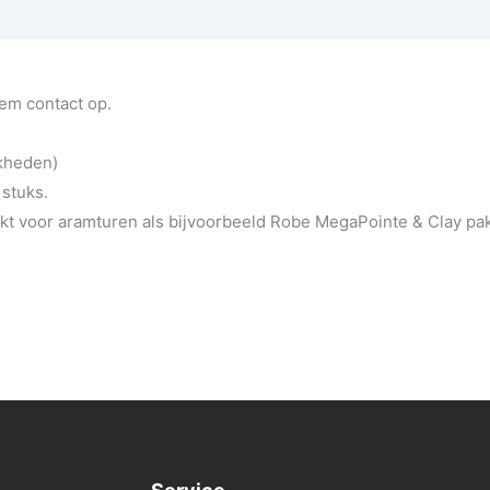
eem contact op.
jkheden)
 stuks.
t voor aramturen als bijvoorbeeld Robe MegaPointe & Clay pa