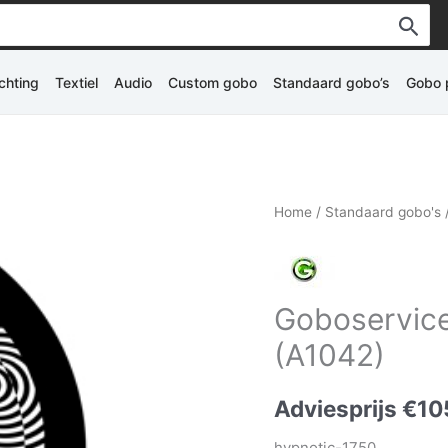
ichting
Textiel
Audio
Custom gobo
Standaard gobo’s
Gobo p
Home
/
Standaard gobo's
Goboservice
(A1042)
Adviesprijs
€
10
hypnotic-1750