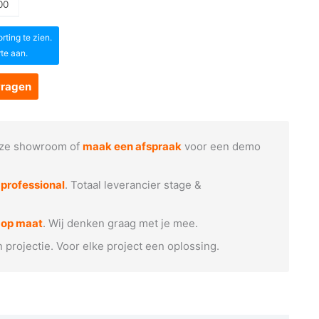
00
ting te zien.
rte aan.
vragen
ze showroom of
maak een afspraak
voor een demo
e
professional
. Totaal leverancier stage &
 op maat
. Wij denken graag met je mee.
n projectie. Voor elke project een oplossing.