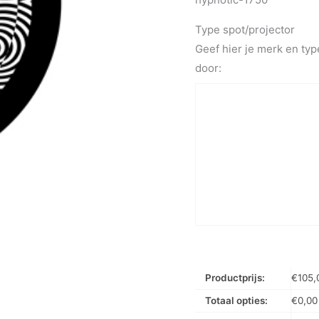
Type spot/projector
Geef hier je merk en typ
door:
Productprijs:
€
105,
Totaal opties:
€
0,00