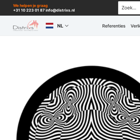
Ga
Zoek
We helpen je graag
+31 10 223 01 87 info@distrixs.nl
naar:
naar
de
NL
Referenties
Verl
inhoud