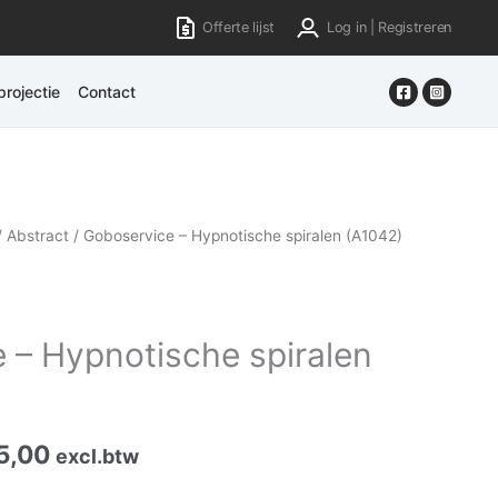
Offerte lijst
Log in | Registreren
rojectie
Contact
/
Abstract
/ Goboservice – Hypnotische spiralen (A1042)
 – Hypnotische spiralen
5,00
excl.btw