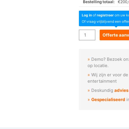
Bestelling totaal:
€
200,
Log in
of
registreer
om uw kor
Of vraag vrijblijvend een offe
Goboservice
Offerte aan
-
Kerstboom
met
Demo? Bezoek on
ster
op locatie.
(N1044)
Wij zijn er voor d
aantal
entertainment
Deskundig
advies
Gespecialiseerd
i