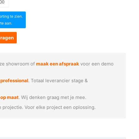
00
ting te zien.
rte aan.
vragen
ze showroom of
maak een afspraak
voor een demo
e
professional
. Totaal leverancier stage &
 op maat
. Wij denken graag met je mee.
n projectie. Voor elke project een oplossing.