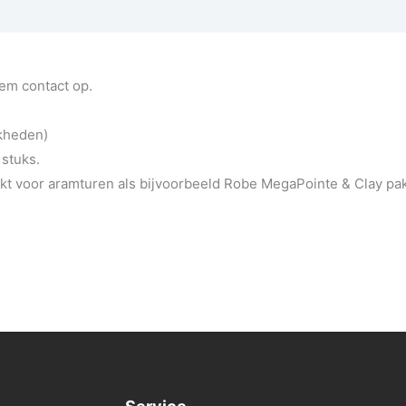
eem contact op.
jkheden)
 stuks.
t voor aramturen als bijvoorbeeld Robe MegaPointe & Clay pa