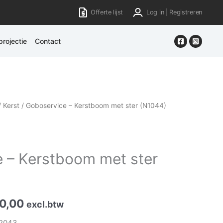
Offerte lijst
Log in | Registreren
rojectie
Contact
/
Kerst
/ Goboservice – Kerstboom met ster (N1044)
 – Kerstboom met ster
0,00
excl.btw
-2043