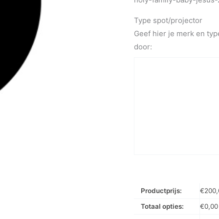
Type spot/projector
Geef hier je merk en typ
door:
Productprijs:
€
200,
Totaal opties:
€
0,00