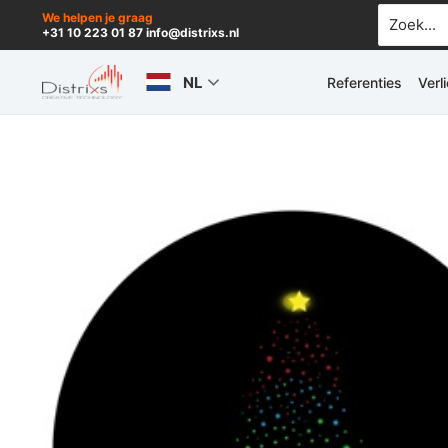
Ga
Zoek
We helpen je graag
+31 10 223 01 87 info@distrixs.nl
naar:
naar
de
NL
Referenties
Verl
inhoud