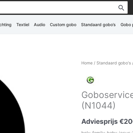
ichting
Textiel
Audio
Custom gobo
Standaard gobo’s
Gobo p
Home
/
Standaard gobo's
Goboservice
(N1044)
Adviesprijs
€
20
holy-family-baby-jesus