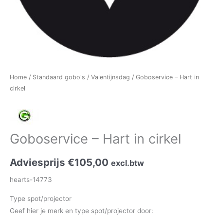
Home
/
Standaard gobo's
/
Valentijnsdag
/ Goboservice – Hart in
cirkel
Goboservice – Hart in cirkel
Adviesprijs
€
105,00
excl.btw
hearts-14773
Type spot/projector
Geef hier je merk en type spot/projector door: