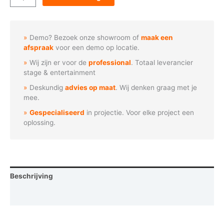
-
Hart
in
Demo? Bezoek onze showroom of
maak een
cirkel
afspraak
voor een demo op locatie.
aantal
Wij zijn er voor de
professional
. Totaal leverancier
stage & entertainment
Deskundig
advies op maat
. Wij denken graag met je
mee.
Gespecialiseerd
in projectie. Voor elke project een
oplossing.
Beschrijving
Vraag een demo aan