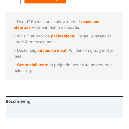
-
Harten
patroon
Demo? Bezoek onze showroom of
maak een
aantal
afspraak
voor een demo op locatie.
Wij zijn er voor de
professional
. Totaal leverancier
stage & entertainment
Deskundig
advies op maat
. Wij denken graag met je
mee.
Gespecialiseerd
in projectie. Voor elke project een
oplossing.
Beschrijving
Vraag een demo aan