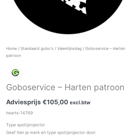
Home
/
Standaard gobo's
/
Valentijnsdag
/ Goboservice – Harten
patroon
Goboservice – Harten patroon
Adviesprijs
€
105,00
excl.btw
hearts-14769
Type spot/projector
Geef hier je merk en type spot/projector door: