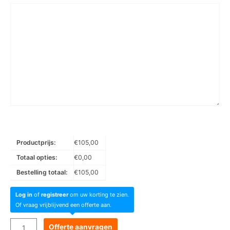
Productprijs:
€
105,00
Totaal opties:
€
0,00
Bestelling totaal:
€
105,00
Log in
of
registreer
om uw korting te zien.
Of vraag vrijblijvend een offerte aan.
Goboservice
Offerte aanvragen