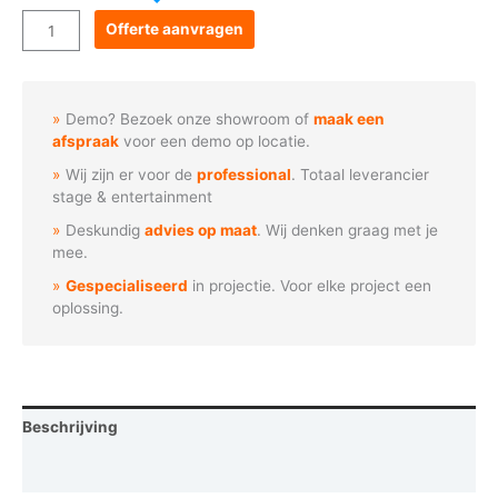
Goboservice
Offerte aanvragen
-
Verschachtelde
harten
Demo? Bezoek onze showroom of
maak een
aantal
afspraak
voor een demo op locatie.
Wij zijn er voor de
professional
. Totaal leverancier
stage & entertainment
Deskundig
advies op maat
. Wij denken graag met je
mee.
Gespecialiseerd
in projectie. Voor elke project een
oplossing.
Beschrijving
Vraag een demo aan