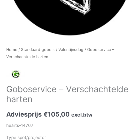
Home
/
Standaard gobo's
/
Valentijnsdag
/ Goboservice –
Verschachtelde harten
Goboservice – Verschachtelde
harten
Adviesprijs
€
105,00
excl.btw
hearts-14767
Type spot/projector