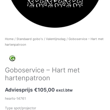
Home
/
Standaard gobo's
/
Valentijnsdag
/ Goboservice – Hart met
hartenpatroon
Goboservice – Hart met
hartenpatroon
Adviesprijs
€
105,00
excl.btw
hearts-14761
Type spot/projector