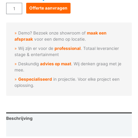
Goboservice
Offerte aanvragen
-
Hart
met
Demo? Bezoek onze showroom of
maak een
hartenpatroon
afspraak
voor een demo op locatie.
aantal
Wij zijn er voor de
professional
. Totaal leverancier
stage & entertainment
Deskundig
advies op maat
. Wij denken graag met je
mee.
Gespecialiseerd
in projectie. Voor elke project een
oplossing.
Beschrijving
Vraag een demo aan