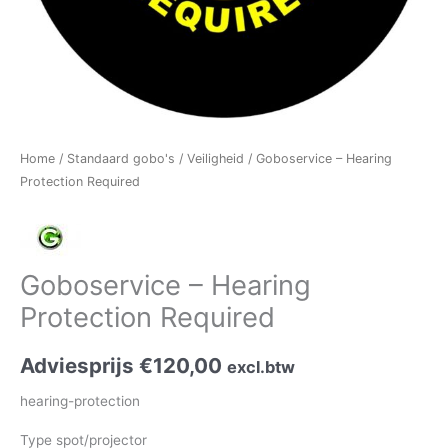
Home
/
Standaard gobo's
/
Veiligheid
/ Goboservice – Hearing
Protection Required
Goboservice – Hearing
Protection Required
Adviesprijs
€
120,00
excl.btw
hearing-protection
Type spot/projector