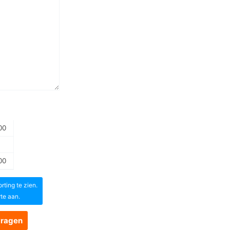
00
00
ting te zien.
rte aan.
vragen