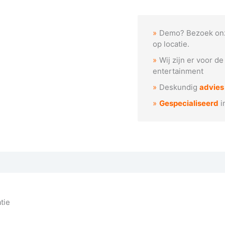
-
Spook
kostuum
Demo? Bezoek on
aantal
op locatie.
Wij zijn er voor d
entertainment
Deskundig
advies
Gespecialiseerd
i
tie