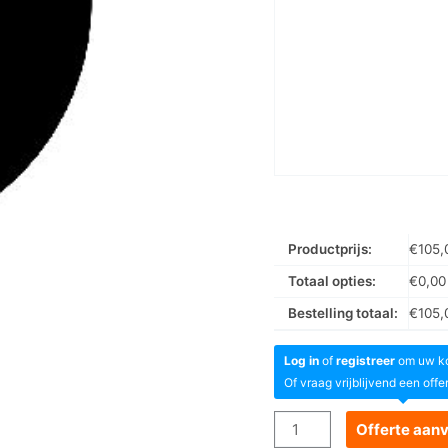
Productprijs:
€
105,
Totaal opties:
€
0,00
Bestelling totaal:
€
105,
Log in
of
registreer
om uw kor
Of vraag vrijblijvend een offe
Goboservice
Offerte aan