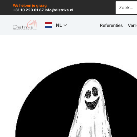
Ga
Zoek
We helpen je graag
+31 10 223 01 87 info@distrixs.nl
naar:
naar
de
NL
Referenties
Verl
inhoud