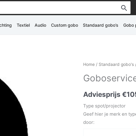
ichting
Textiel
Audio
Custom gobo
Standaard gobo’s
Gobo p
Home
/
Standaard gobo's
Goboservic
Adviesprijs
€
10
Type spot/projector
Geef hier je merk en typ
door: