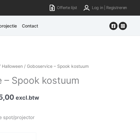
Offerte lijst
Log in | Registreren
rojectie
Contact
/
Halloween
/ Goboservice – Spook kostuum
e – Spook kostuum
5,00
excl.btw
e spot/projector