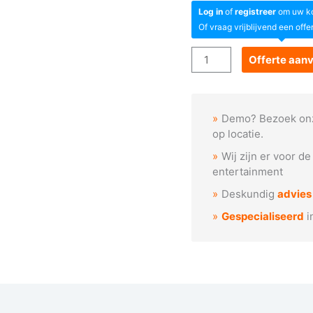
Log in
of
registreer
om uw kor
Of vraag vrijblijvend een offe
Goboservice
Offerte aan
-
Spook
hoofd
Demo? Bezoek on
aantal
op locatie.
Wij zijn er voor d
entertainment
Deskundig
advies
Gespecialiseerd
i