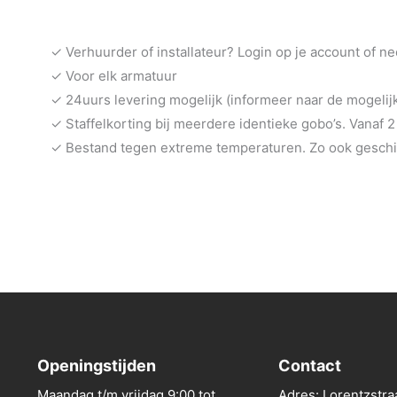
✓ Verhuurder of installateur? Login op je account of n
✓ Voor elk armatuur
✓ 24uurs levering mogelijk (informeer naar de mogeli
✓ Staffelkorting bij meerdere identieke gobo’s. Vanaf 2
✓ Bestand tegen extreme temperaturen. Zo ook geschik
Openingstijden
Contact
Maandag t/m vrijdag 9:00 tot
Adres: Lorentzstra