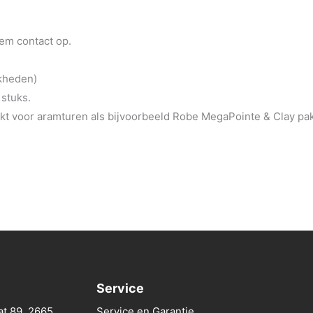
eem contact op.
jkheden)
 stuks.
t voor aramturen als bijvoorbeeld Robe MegaPointe & Clay pa
Service
at 89, 2665
Service en Garantie