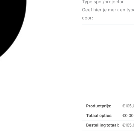
Type spot/projector
Geef hier je merk en typ
door:
Productprijs:
€
105,
Totaal opties:
€
0,00
Bestelling totaal:
€
105,