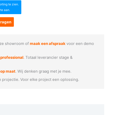
ting te zien.
rte aan.
vragen
ze showroom of
maak een afspraak
voor een demo
e
professional
. Totaal leverancier stage &
 op maat
. Wij denken graag met je mee.
n projectie. Voor elke project een oplossing.