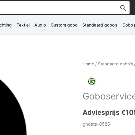
ichting
Textiel
Audio
Custom gobo
Standaard gobo’s
Gobo p
Home
/
Standaard gobo's
Goboservice
Adviesprijs
€
10
ghosts-8585