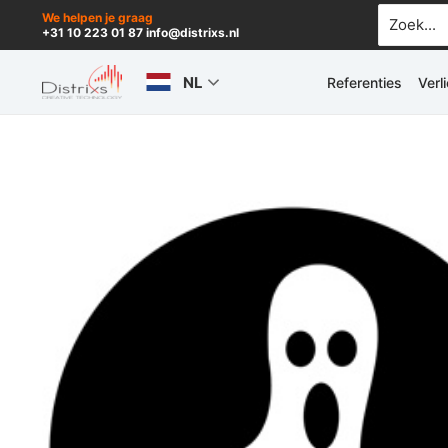
Ga
Zoek
We helpen je graag
+31 10 223 01 87 info@distrixs.nl
naar:
naar
de
NL
Referenties
Verl
inhoud