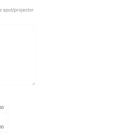
e spot/projector
00
00