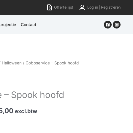
Offerte lijst
Log in | Registreren
rojectie
Contact
/
Halloween
/ Goboservice – Spook hoofd
 – Spook hoofd
5,00
excl.btw