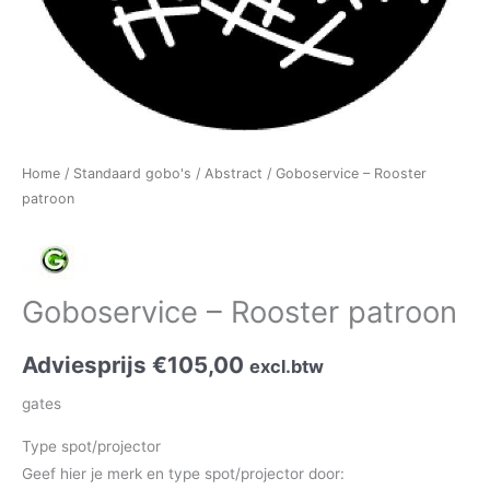
Home
/
Standaard gobo's
/
Abstract
/ Goboservice – Rooster
patroon
Goboservice – Rooster patroon
Adviesprijs
€
105,00
excl.btw
gates
Type spot/projector
Geef hier je merk en type spot/projector door: