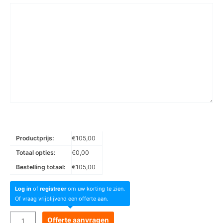
Productprijs:
€
105,00
Totaal opties:
€
0,00
Bestelling totaal:
€
105,00
Log in
of
registreer
om uw korting te zien.
Of vraag vrijblijvend een offerte aan.
Goboservice
Offerte aanvragen