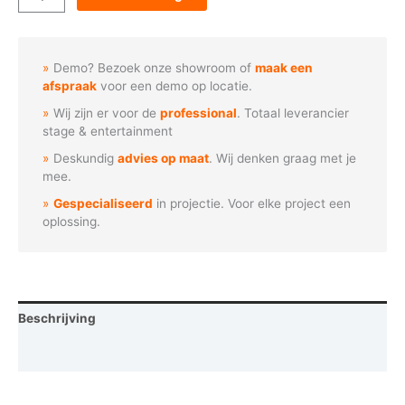
-
Rooster
patroon
Demo? Bezoek onze showroom of
maak een
aantal
afspraak
voor een demo op locatie.
Wij zijn er voor de
professional
. Totaal leverancier
stage & entertainment
Deskundig
advies op maat
. Wij denken graag met je
mee.
Gespecialiseerd
in projectie. Voor elke project een
oplossing.
Beschrijving
Vraag een demo aan