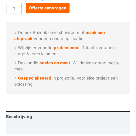
Goboservice
Offerte aanvragen
-
Tropische
vruchten
Demo? Bezoek onze showroom of
maak een
mengeling
afspraak
voor een demo op locatie.
aantal
Wij zijn er voor de
professional
. Totaal leverancier
stage & entertainment
Deskundig
advies op maat
. Wij denken graag met je
mee.
Gespecialiseerd
in projectie. Voor elke project een
oplossing.
Beschrijving
Vraag een demo aan