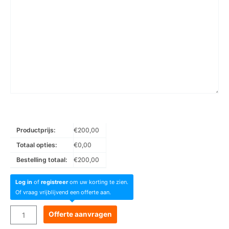
Productprijs:
€
200,00
Totaal opties:
€
0,00
Bestelling totaal:
€
200,00
Log in
of
registreer
om uw korting te zien.
Of vraag vrijblijvend een offerte aan.
Goboservice
Offerte aanvragen
-