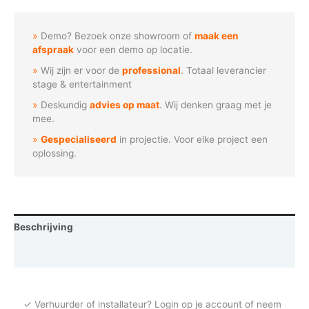
Rode
appels
Demo? Bezoek onze showroom of
maak een
aantal
afspraak
voor een demo op locatie.
Wij zijn er voor de
professional
. Totaal leverancier
stage & entertainment
Deskundig
advies op maat
. Wij denken graag met je
mee.
Gespecialiseerd
in projectie. Voor elke project een
oplossing.
Beschrijving
Vraag een demo aan
✓ Verhuurder of installateur? Login op je account of neem