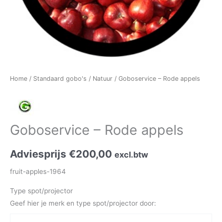
Home
/
Standaard gobo's
/
Natuur
/ Goboservice – Rode appels
Goboservice – Rode appels
Adviesprijs
€
200,00
excl.btw
fruit-apples-1964
Type spot/projector
Geef hier je merk en type spot/projector door: