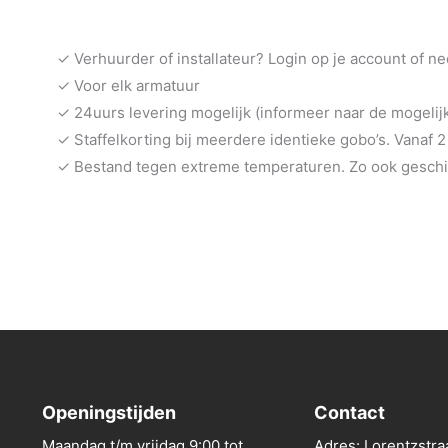
✓ Verhuurder of installateur? Login op je account of n
✓ Voor elk armatuur
✓ 24uurs levering mogelijk (informeer naar de mogeli
✓ Staffelkorting bij meerdere identieke gobo’s. Vanaf 2
✓ Bestand tegen extreme temperaturen. Zo ook geschik
Openingstijden
Contact
Maandag t/m vrijdag 9:00 tot
Adres: Lorentzstra