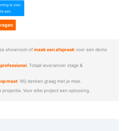
ting te zien.
rte aan.
vragen
ze showroom of
maak een afspraak
voor een demo
e
professional
. Totaal leverancier stage &
 op maat
. Wij denken graag met je mee.
n projectie. Voor elke project een oplossing.