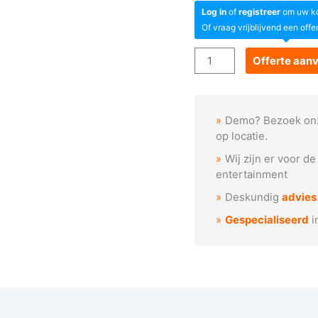
Log in
of
registreer
om uw kor
Of vraag vrijblijvend een offe
Goboservice
Offerte aan
-
Witte
bloem
Demo? Bezoek on
met
op locatie.
geel
Wij zijn er voor d
hart
entertainment
aantal
Deskundig
advies
Gespecialiseerd
i