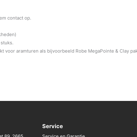
eem contact op.
jkheden)
 stuks.
t voor aramturen als bijvoorbeeld Robe MegaPointe & Clay pa
Service
at 89, 2665
Service en Garantie