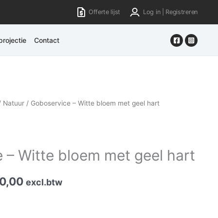
Offerte lijst
Log in | Registreren
rojectie
Contact
/
Natuur
/ Goboservice – Witte bloem met geel hart
 – Witte bloem met geel hart
0,00
excl.btw