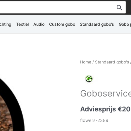
ichting
Textiel
Audio
Custom gobo
Standaard gobo’s
Gobo p
Home
/
Standaard gobo's
Goboservice
Adviesprijs
€
20
flowers-2389