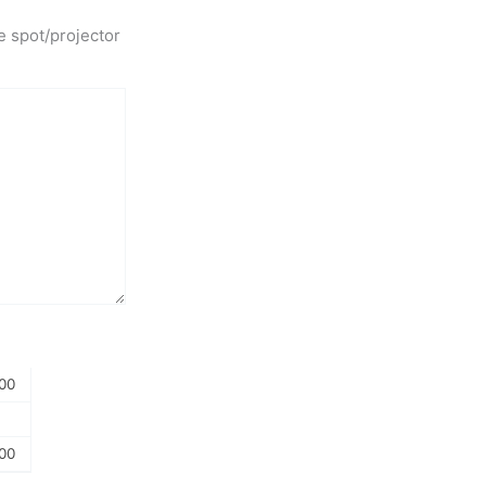
e spot/projector
00
00