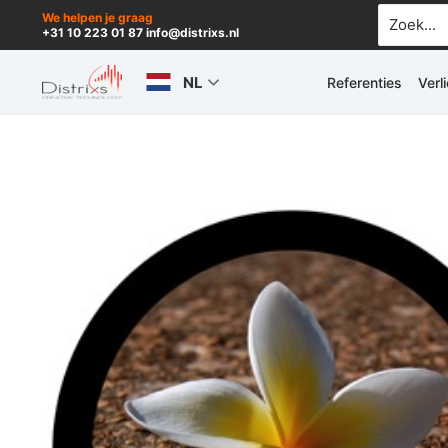
Ga
Zoek
We helpen je graag
+31 10 223 01 87 info@distrixs.nl
naar:
naar
de
NL
Referenties
Verl
inhoud