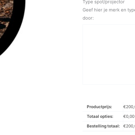
Type spot/projector
Geef hier je merk en typ
door:
Productprijs:
€
200,
Totaal opties:
€
0,00
Bestelling totaal:
€
200,