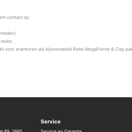
eem contact op.
jkheden)
 stuks.
t voor aramturen als bijvoorbeeld Robe MegaPointe & Clay pa
Service
at 89, 2665
Service en Garantie