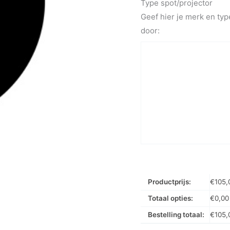
Type spot/projector
Geef hier je merk en typ
door:
Productprijs:
€
105,
Totaal opties:
€
0,00
Bestelling totaal:
€
105,