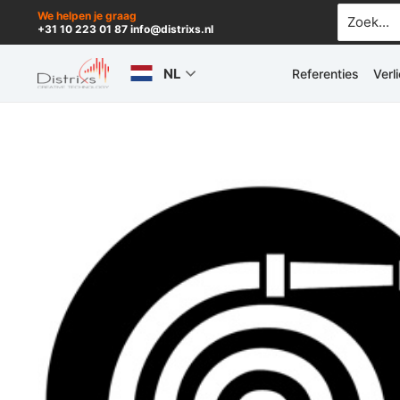
Ga
Zoek
We helpen je graag
+31 10 223 01 87 info@distrixs.nl
naar:
naar
de
NL
Referenties
Verl
inhoud