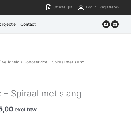
Offerte lijst
Log in | Registreren
rojectie
Contact
/
Veiligheid
/ Goboservice – Spiraal met slang
 – Spiraal met slang
5,00
excl.btw