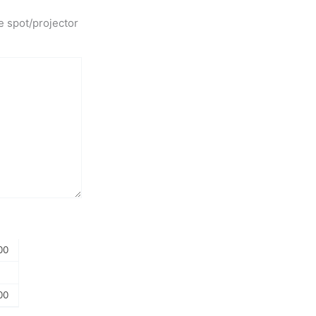
e spot/projector
00
00