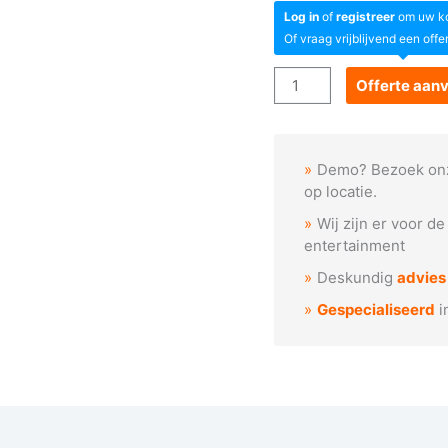
Log in
of
registreer
om uw kor
Of vraag vrijblijvend een offe
Goboservice
Offerte aan
-
Spiraal
met
Demo? Bezoek on
slang
op locatie.
aantal
Wij zijn er voor d
entertainment
Deskundig
advies
Gespecialiseerd
i