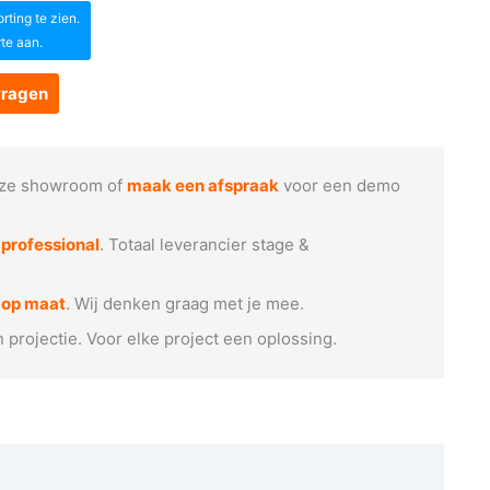
ting te zien.
rte aan.
vragen
ze showroom of
maak een afspraak
voor een demo
e
professional
. Totaal leverancier stage &
 op maat
. Wij denken graag met je mee.
n projectie. Voor elke project een oplossing.