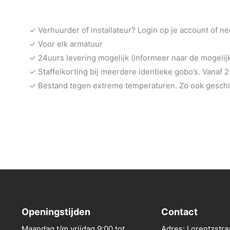
✓ Verhuurder of installateur? Login op je account of n
✓ Voor elk armatuur
✓ 24uurs levering mogelijk (informeer naar de mogeli
✓ Staffelkorting bij meerdere identieke gobo’s. Vanaf 2
✓ Bestand tegen extreme temperaturen. Zo ook geschik
Openingstijden
Contact
Maandag t/m vrijdag 9:00 tot
Adres: Lorentzstra