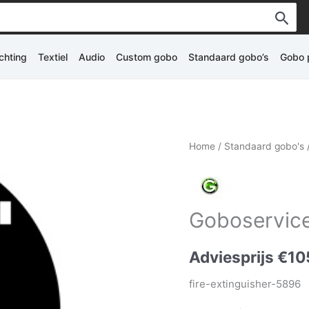
ichting
Textiel
Audio
Custom gobo
Standaard gobo’s
Gobo p
Home
/
Standaard gobo's
Goboservice
Adviesprijs
€
10
fire-extinguisher-5896