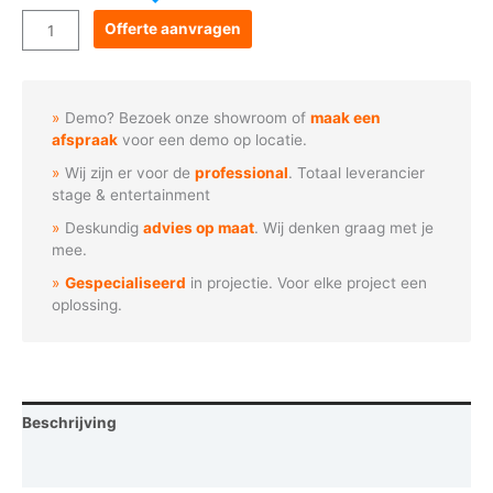
Goboservice
Offerte aanvragen
-
Hekwerk
met
Demo? Bezoek onze showroom of
maak een
diagonalen
afspraak
voor een demo op locatie.
aantal
Wij zijn er voor de
professional
. Totaal leverancier
stage & entertainment
Deskundig
advies op maat
. Wij denken graag met je
mee.
Gespecialiseerd
in projectie. Voor elke project een
oplossing.
Beschrijving
Vraag een demo aan