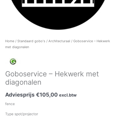
Home
/
Standaard gobo's
/
Architecturaal
/ Goboservice – Hekwerk
met diagonalen
Goboservice – Hekwerk met
diagonalen
Adviesprijs
€
105,00
excl.btw
fence
Type spot/projector