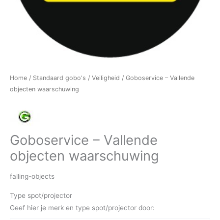
Home
/
Standaard gobo's
/
Veiligheid
/ Goboservice – Vallende
objecten waarschuwing
Goboservice – Vallende
objecten waarschuwing
falling-objects
Type spot/projector
Geef hier je merk en type spot/projector door: