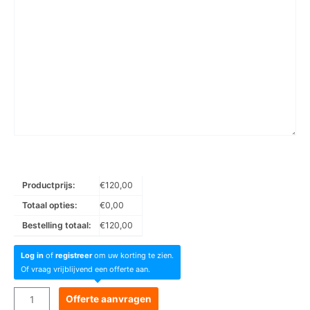
Productprijs:
€
120,00
Totaal opties:
€
0,00
Bestelling totaal:
€
120,00
Log in
of
registreer
om uw korting te zien.
Of vraag vrijblijvend een offerte aan.
Goboservice
Offerte aanvragen