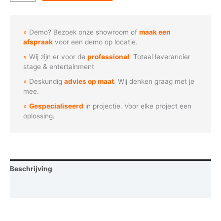
-
Vallende
objecten
Demo? Bezoek onze showroom of
maak een
waarschuwing
afspraak
voor een demo op locatie.
aantal
Wij zijn er voor de
professional
. Totaal leverancier
stage & entertainment
Deskundig
advies op maat
. Wij denken graag met je
mee.
Gespecialiseerd
in projectie. Voor elke project een
oplossing.
Beschrijving
Vraag een demo aan