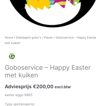
Home
/
Standaard gobo's
/
Pasen
/ Goboservice – Happy Easter
met kuiken
Goboservice – Happy Easter
met kuiken
Adviesprijs
€
200,00
excl.btw
easter-eggs-9865
Type spot/projector