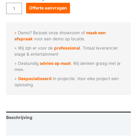
Goboservice
Offerte aanvragen
-
Happy
Easter
Demo? Bezoek onze showroom of
maak een
met
afspraak
voor een demo op locatie.
kuiken
Wij zijn er voor de
professional
. Totaal leverancier
aantal
stage & entertainment
Deskundig
advies op maat
. Wij denken graag met je
mee.
Gespecialiseerd
in projectie. Voor elke project een
oplossing.
Beschrijving
Vraag een demo aan