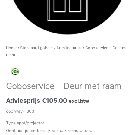
Home
/
Standaard gobo's
/
Architecturaal
/ Goboservice – Deur met
raam
Goboservice – Deur met raam
Adviesprijs
€
105,00
excl.btw
doorway-1803
Type spot/projector
Geef hier je merk en type spot/projector door: