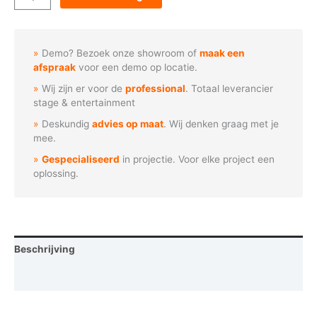
-
Deur
met
Demo? Bezoek onze showroom of
maak een
raam
afspraak
voor een demo op locatie.
aantal
Wij zijn er voor de
professional
. Totaal leverancier
stage & entertainment
Deskundig
advies op maat
. Wij denken graag met je
mee.
Gespecialiseerd
in projectie. Voor elke project een
oplossing.
Beschrijving
Vraag een demo aan