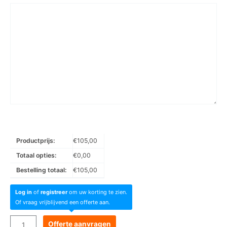
Productprijs:
€
105,00
Totaal opties:
€
0,00
Bestelling totaal:
€
105,00
Log in
of
registreer
om uw korting te zien.
Of vraag vrijblijvend een offerte aan.
Goboservice
Offerte aanvragen