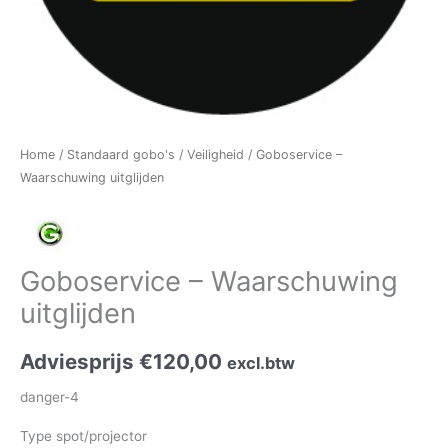
Home
/
Standaard gobo's
/
Veiligheid
/ Goboservice –
Waarschuwing uitglijden
Goboservice – Waarschuwing
uitglijden
Adviesprijs
€
120,00
excl.btw
danger-4
Type spot/projector