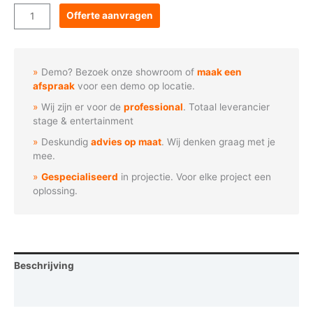
Goboservice
Offerte aanvragen
-
Waarschuwing
uitglijden
Demo? Bezoek onze showroom of
maak een
aantal
afspraak
voor een demo op locatie.
Wij zijn er voor de
professional
. Totaal leverancier
stage & entertainment
Deskundig
advies op maat
. Wij denken graag met je
mee.
Gespecialiseerd
in projectie. Voor elke project een
oplossing.
Beschrijving
Vraag een demo aan