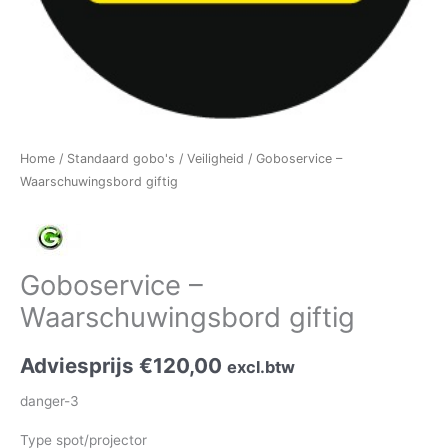
Home
/
Standaard gobo's
/
Veiligheid
/ Goboservice –
Waarschuwingsbord giftig
Goboservice –
Waarschuwingsbord giftig
Adviesprijs
€
120,00
excl.btw
danger-3
Type spot/projector