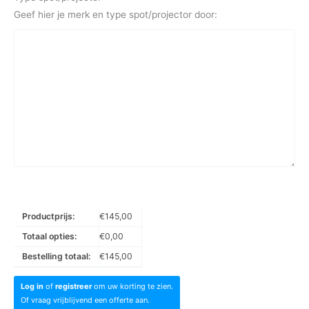
Geef hier je merk en type spot/projector door:
Productprijs:
€
145,00
Totaal opties:
€
0,00
Bestelling totaal:
€
145,00
Log in
of
registreer
om uw korting te zien.
Of vraag vrijblijvend een offerte aan.