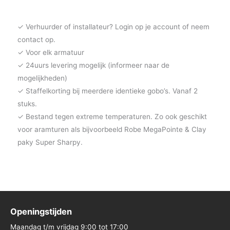
✓ Verhuurder of installateur? Login op je account of neem
contact op.
✓ Voor elk armatuur
✓ 24uurs levering mogelijk (informeer naar de
mogelijkheden)
✓ Staffelkorting bij meerdere identieke gobo’s. Vanaf 2
stuks.
✓ Bestand tegen extreme temperaturen. Zo ook geschikt
voor aramturen als bijvoorbeeld Robe MegaPointe & Clay
paky Super Sharpy.
Openingstijden
Maandag t/m vrijdag 9:00 tot 17:00