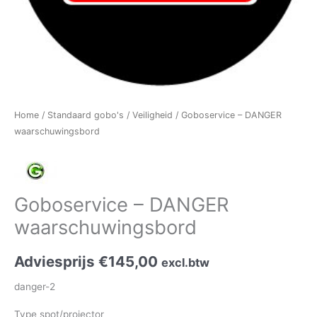
Home
/
Standaard gobo's
/
Veiligheid
/ Goboservice – DANGER
waarschuwingsbord
Goboservice – DANGER
waarschuwingsbord
Adviesprijs
€
145,00
excl.btw
danger-2
Type spot/projector