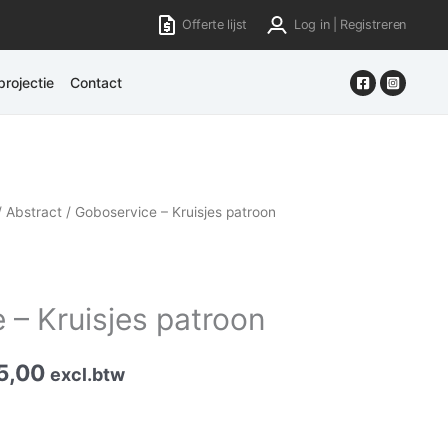
Offerte lijst
Log in | Registreren
rojectie
Contact
/
Abstract
/ Goboservice – Kruisjes patroon
 – Kruisjes patroon
5,00
excl.btw