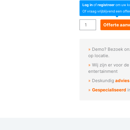
Log in
of
registreer
om uw kor
Of vraag vrijblijvend een offe
Goboservice
Offerte aan
-
Kruisjes
patroon
Demo? Bezoek on
aantal
op locatie.
Wij zijn er voor d
entertainment
Deskundig
advies
Gespecialiseerd
i