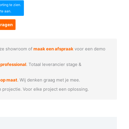
ting te zien.
rte aan.
vragen
ze showroom of
maak een afspraak
voor een demo
e
professional
. Totaal leverancier stage &
 op maat
. Wij denken graag met je mee.
n projectie. Voor elke project een oplossing.