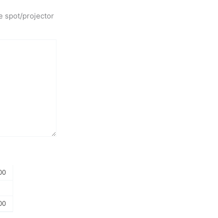
e spot/projector
00
00