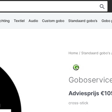
ichting
Textiel
Audio
Custom gobo
Standaard gobo’s
Gobo p
Home
/
Standaard gobo's
Goboservice
Adviesprijs
€
10
cross-stick