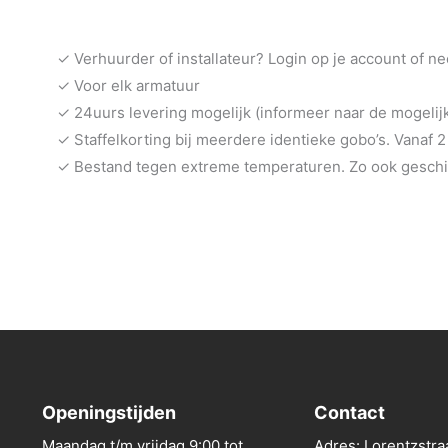
✓ Verhuurder of installateur? Login op je account of n
✓ Voor elk armatuur
✓ 24uurs levering mogelijk (informeer naar de mogeli
✓ Staffelkorting bij meerdere identieke gobo’s. Vanaf 2
✓ Bestand tegen extreme temperaturen. Zo ook geschik
Openingstijden
Contact
Maandag t/m vrijdag 9:00 tot
Adres: Lorentzstra