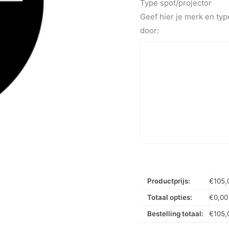
Type spot/projector
Geef hier je merk en typ
door:
Productprijs:
€
105,
Totaal opties:
€
0,00
Bestelling totaal:
€
105,