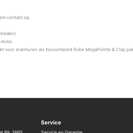
eem contact op.
jkheden)
 stuks.
t voor aramturen als bijvoorbeeld Robe MegaPointe & Clay pa
Service
at 89, 2665
Service en Garantie