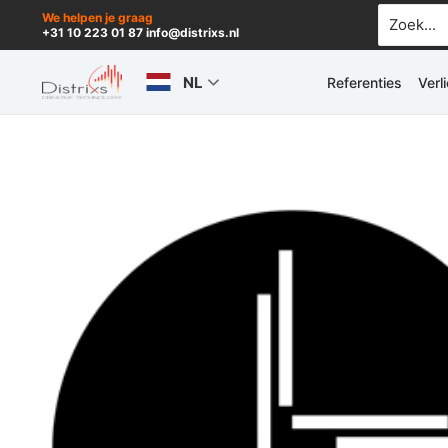
Ga
Zoek
We helpen je graag
+31 10 223 01 87 info@distrixs.nl
naar:
naar
de
NL
Referenties
Verl
inhoud