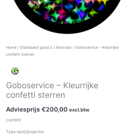
Home
/
Standaard gobo's
/
Abstract
/ Goboservice – Kleurrijke
confetti sterren
Goboservice – Kleurrijke
confetti sterren
Adviesprijs
€
200,00
excl.btw
confetti
Type spot/projector