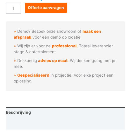
Goboservice
Offerte aanvragen
-
Kleurrijke
confetti
Demo? Bezoek onze showroom of
maak een
sterren
afspraak
voor een demo op locatie.
aantal
Wij zijn er voor de
professional
. Totaal leverancier
stage & entertainment
Deskundig
advies op maat
. Wij denken graag met je
mee.
Gespecialiseerd
in projectie. Voor elke project een
oplossing.
Beschrijving
Vraag een demo aan